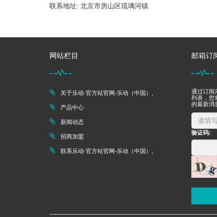
联系地址: 北京市房山区琉璃河镇
网站栏目
邮箱订
通过订阅
关于乐动·官方站官网-乐动（中国）,
列表，您
的最新消
产品中心
新闻动态
验证码:
招商加盟
联系乐动·官方站官网-乐动（中国）,