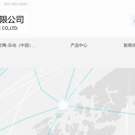
0-993-6860
官网-乐动（中国）,
产品中心
新闻