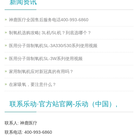
新闻资讯
神鹿医疗全国售后服务电话400-993-6860
制氧机选购攻略| 3L机/5L机？到底选哪个？
医用分子筛制氧机SL-3A330/530系列使用视频
医用分子筛制氧机SL-3W系列使用视频
家用制氧机应对新冠真的有用吗？
在家吸氧，要注意什么？
联系乐动·官方站官网-乐动（中国）,
联系人: 神鹿医疗
联系电话: 400-993-6860